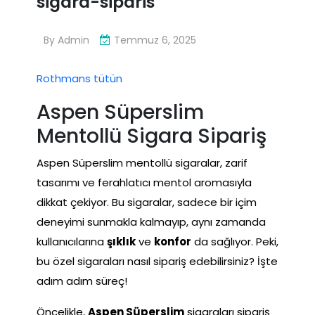
sigara-siparis
By
Admin
Temmuz 6, 2025
Rothmans tütün
Aspen Süperslim
Mentollü Sigara Sipariş
Aspen Süperslim mentollü sigaralar, zarif
tasarımı ve ferahlatıcı mentol aromasıyla
dikkat çekiyor. Bu sigaralar, sadece bir içim
deneyimi sunmakla kalmayıp, aynı zamanda
kullanıcılarına
şıklık
ve
konfor
da sağlıyor. Peki,
bu özel sigaraları nasıl sipariş edebilirsiniz? İşte
adım adım süreç!
Öncelikle,
Aspen Süperslim
sigaraları sipariş