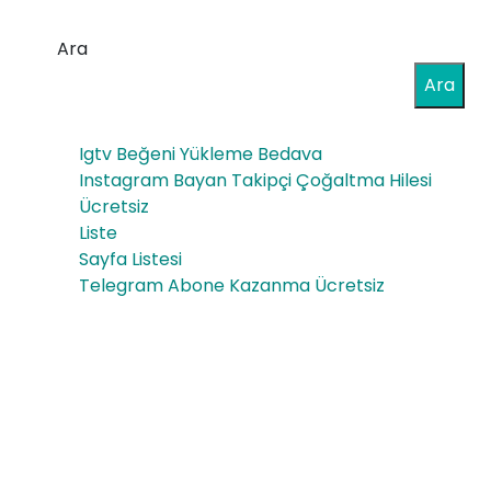
yon
sati
Ara
Ön
s
Ara
eril
eri
Igtv Beğeni Yükleme Bedava
Instagram Bayan Takipçi Çoğaltma Hilesi
Ücretsiz
Liste
Sayfa Listesi
Telegram Abone Kazanma Ücretsiz