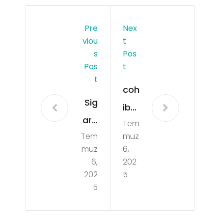
Pre
Nex
Viou
T
S
Pos
Pos
T
T
coh
Sig
iba
ara
Tem
-
Tem
muz
İçe
pur
muz
6,
cek
o-
6,
202
Ko
202
5
kull
5
mbi
ugu
nas
-1-