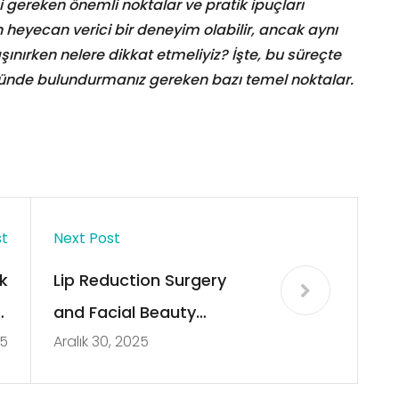
gereken önemli noktalar ve pratik ipuçları
 heyecan verici bir deneyim olabilir, ancak aynı
aşınırken nelere dikkat etmeliyiz? İşte, bu süreçte
nünde bulundurmanız gereken bazı temel noktalar.
st
Next Post
k
Lip Reduction Surgery
l
and Facial Beauty
25
Aralık 30, 2025
rı
Balance