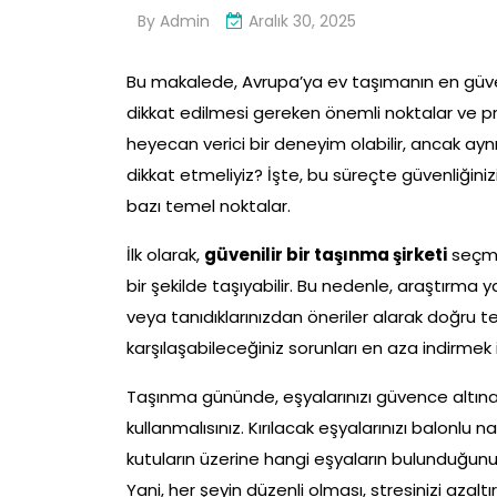
By
Admin
Aralık 30, 2025
Bu makalede, Avrupa’ya ev taşımanın en güve
dikkat edilmesi gereken önemli noktalar ve pra
heyecan verici bir deneyim olabilir, ancak aynı
dikkat etmeliyiz? İşte, bu süreçte güvenliği
bazı temel noktalar.
İlk olarak,
güvenilir bir taşınma şirketi
seçmek
bir şekilde taşıyabilir. Bu nedenle, araştırma
veya tanıdıklarınızdan öneriler alarak doğru t
karşılaşabileceğiniz sorunları en aza indirmek i
Taşınma gününde, eşyalarınızı güvence altına
kullanmalısınız. Kırılacak eşyalarınızı balonlu n
kutuların üzerine hangi eşyaların bulunduğunu ya
Yani, her şeyin düzenli olması, stresinizi azaltır