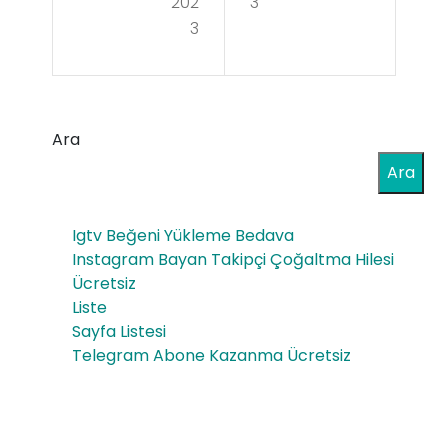
202
3
ğlık
3
elli
Ka
İş
bini
İlan
–
Ara
ları
Evd
Ara
e
Ser
Igtv Beğeni Yükleme Bedava
Instagram Bayan Takipçi Çoğaltma Hilesi
um
Ücretsiz
Tak
Liste
Sayfa Listesi
tır
Telegram Abone Kazanma Ücretsiz
ma