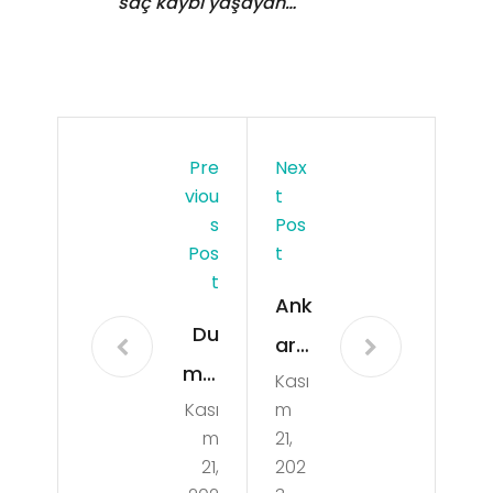
saç kaybı yaşayan…
Pre
Nex
Viou
T
S
Pos
Pos
T
T
Ank
Du
ara
mlu
Kası
Öz
Kası
m
pın
el
m
21,
ar
Sa
21,
202
Eng