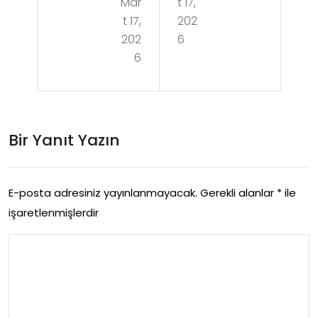
Mar
t 17,
Do
vis
t 17,
202
ku
Ve
202
6
m
6
Yet
Tek
kili
nol
Ser
ojil
Bir Yanıt Yazın
vis
eri
Far
ki
E-posta adresiniz yayınlanmayacak.
Gerekli alanlar
*
ile
işaretlenmişlerdir