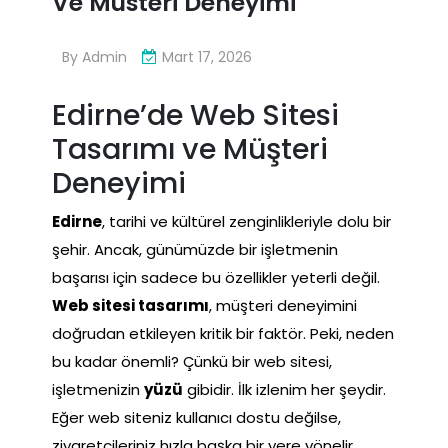
Ve Musteri Deneyimi
By
Admin
Mart 17, 2026
Edirne’de Web Sitesi
Tasarımı ve Müşteri
Deneyimi
Edirne
, tarihi ve kültürel zenginlikleriyle dolu bir
şehir. Ancak, günümüzde bir işletmenin
başarısı için sadece bu özellikler yeterli değil.
Web sitesi tasarımı
, müşteri deneyimini
doğrudan etkileyen kritik bir faktör. Peki, neden
bu kadar önemli? Çünkü bir web sitesi,
işletmenizin
yüzü
gibidir. İlk izlenim her şeydir.
Eğer web siteniz kullanıcı dostu değilse,
ziyaretçileriniz hızla başka bir yere yönelir.