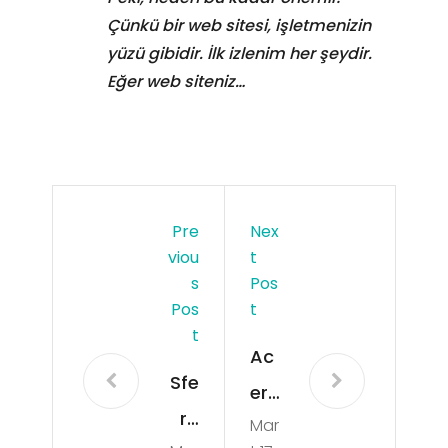
Çünkü bir web sitesi, işletmenizin
yüzü gibidir. İlk izlenim her şeydir.
Eğer web siteniz…
Pre
Nex
Viou
T
S
Pos
Pos
T
T
Ac
Sfe
er
ro
Mar
Ser