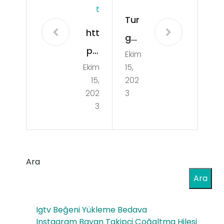
T
Tur
htt
gut
ps:
Ekim
lu
Ekim
15,
//t
Vaji
15,
202
ed
na
202
3
arik
3
Bey
zin
azl
ciri
at
yon
Ara
ma
eti
Ara
Lab
mih
iopl
Igtv Beğeni Yükleme Bedava
izm
asti
Instagram Bayan Takipçi Çoğaltma Hilesi