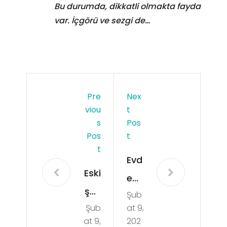
Bu durumda, dikkatli olmakta fayda
var. İçgörü ve sezgi de…
Pre
Nex
Viou
T
S
Pos
Pos
T
T
Evd
Eski
e
şeh
Şub
Gü
Şub
at 9,
ir
neş
at 9,
202