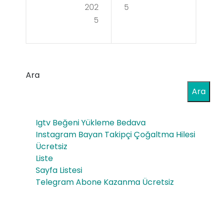
Bey
Pan
202
5
az
5
eli
Eşy
Kur
a
ulu
Ser
Ara
mu
visi
Ara
nu
nin
Ken
Igtv Beğeni Yükleme Bedava
Ön
di
Instagram Bayan Takipçi Çoğaltma Hilesi
emi
Ücretsiz
Baş
Liste
ve
ınız
Sayfa Listesi
Ger
Telegram Abone Kazanma Ücretsiz
a
eklil
Ya
iği
pm