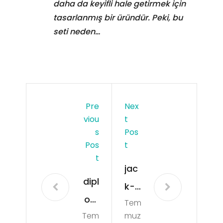
daha da keyifli hale getirmek için
tasarlanmış bir üründür. Peki, bu
seti neden…
Pre
Nex
Viou
T
S
Pos
Pos
T
T
jac
dipl
k-
om
Tem
da
Tem
muz
ati
niel