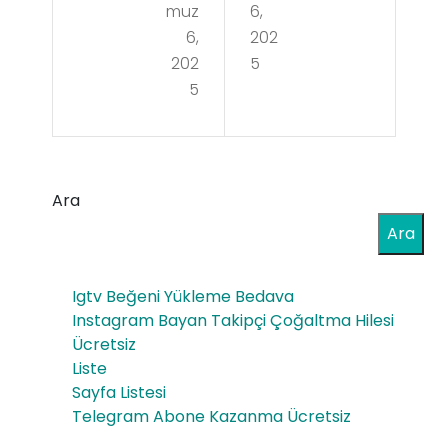
muz
6,
cos
s-
6,
202
-
202
5
ten
5
pro
nee
toc
sse
olo
e-
Ara
-
whi
Ara
25s
ske
-
y-
Igtv Beğeni Yükleme Bedava
pur
Instagram Bayan Takipçi Çoğaltma Hilesi
100
Ücretsiz
o-
cl-
Liste
fre
Sayfa Listesi
fre
Telegram Abone Kazanma Ücretsiz
esh
esh