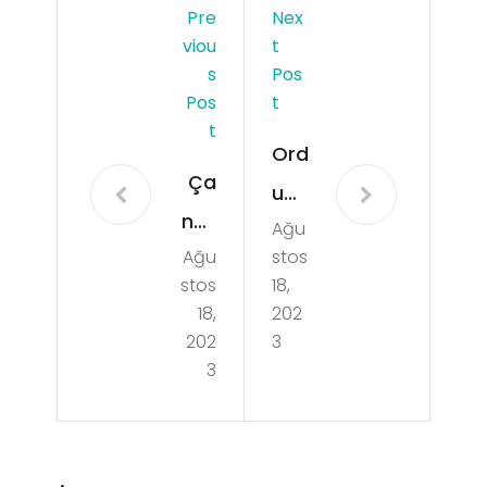
Pre
Nex
Viou
T
S
Pos
Pos
T
T
Ord
Ça
u
nkır
Ağu
İkiz
Ağu
stos
ı
ce
stos
18,
Ilga
Su
18,
202
z
202
3
Kes
3
Ote
inti
lleri
si