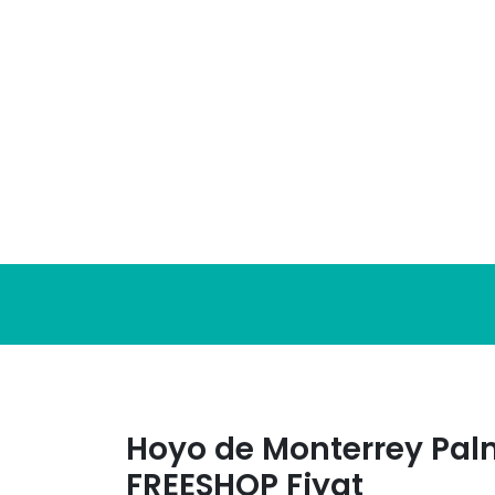
Skip
to
content
Hoyo de Monterrey Palm
FREESHOP Fiyat