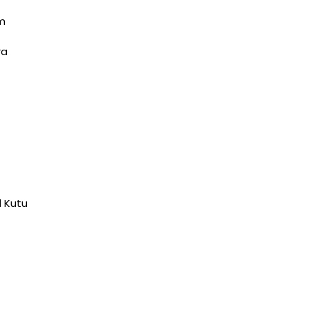
im
ra
l Kutu