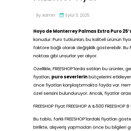
By
Admin
Eylül 3, 2025
Hoyo de Monterrey Palmas Extra Puro 25’
konudur. Puro tutkunları, bu kaliteli ürünün fiya
faktöre bağlı olarak değişiklik gösterebilir. Bu
noktası gibi unsurlar yer alıyor.
Özellikle, FREESHOP’larda satılan bu ürünler, g
fiyatları,
puro severlerin
bütçelerini etkileye
önce fiyatları karşılaştırmakta fayda var. 
özel serisini bulunduruyor. Ancak, fiyatlar arasınd
FREESHOP Fiyat FREESHOP A ₺500 FREESHOP B
Bu tablo, farklı FREESHOP’lardaki fiyatları gö
birlikte, alışveriş yapmadan önce bu bilgiler