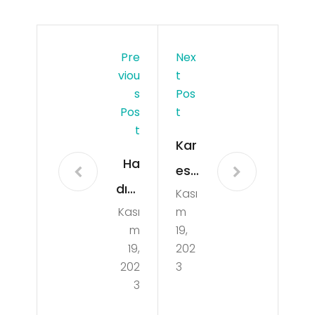
Pre
Nex
Viou
T
S
Pos
Pos
T
T
Kar
Ha
esi
dım
Kası
Par
Kası
m
köy
t
m
19,
Nak
Tim
19,
202
liye
202
3
e İş
3
İlan