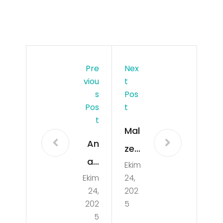
Pre
Nex
Viou
T
S
Pos
Pos
T
T
Mal
An
ze
ab
Ekim
me
Ekim
24,
olik
Dol
24,
202
Ste
apl
202
5
roi
5
arın