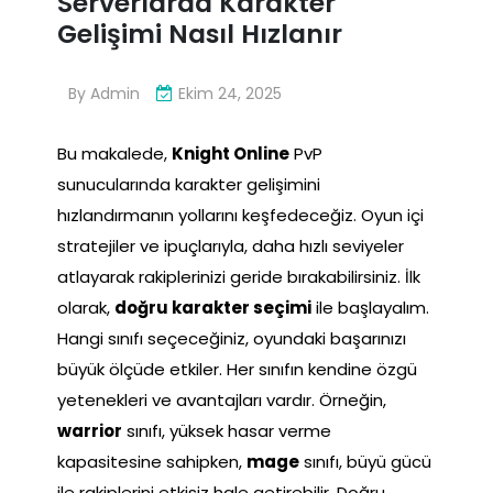
Serverlarda Karakter
Gelişimi Nasıl Hızlanır
By
Admin
Ekim 24, 2025
Bu makalede,
Knight Online
PvP
sunucularında karakter gelişimini
hızlandırmanın yollarını keşfedeceğiz. Oyun içi
stratejiler ve ipuçlarıyla, daha hızlı seviyeler
atlayarak rakiplerinizi geride bırakabilirsiniz. İlk
olarak,
doğru karakter seçimi
ile başlayalım.
Hangi sınıfı seçeceğiniz, oyundaki başarınızı
büyük ölçüde etkiler. Her sınıfın kendine özgü
yetenekleri ve avantajları vardır. Örneğin,
warrior
sınıfı, yüksek hasar verme
kapasitesine sahipken,
mage
sınıfı, büyü gücü
ile rakiplerini etkisiz hale getirebilir. Doğru