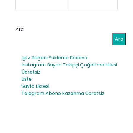
d
da
Kull
Gü
anı
Ara
ven
mıy
Ara
lik
la
Kili
Igtv Beğeni Yükleme Bedava
Kas
di
Instagram Bayan Takipçi Çoğaltma Hilesi
Yo
Ücretsiz
Ne
Liste
ğun
den
Sayfa Listesi
luğ
Telegram Abone Kazanma Ücretsiz
Ger
u
ekli
Kalı
dir
cı