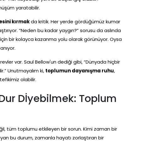
üşüm yaratabilir.
sini kırmak
da kritik. Her yerde gördüğümüz kumar
aştırıyor. “Neden bu kadar yaygın?” sorusu da aslında
 için bir kolayca kazanma yolu olarak görünüyor. Oysa
anıyor.
ler var. Saul Bellow'un dediği gibi, “Dünyada hiçbir
dir.” Unutmayalım ki,
toplumun dayanışma ruhu
,
ikimiz olabilir.
 Dur Dİyebilmek: Toplum
ğil, tüm toplumu etkileyen bir sorun. Kimi zaman bir
layan bu durum, zamanla hayatı zorlaştıran bir