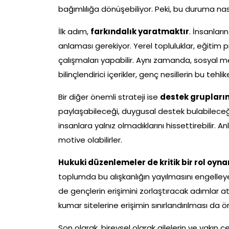
bağımlılığa dönüşebiliyor. Peki, bu duruma nasıl
İlk adım,
farkındalık yaratmaktır
. İnsanları
anlaması gerekiyor. Yerel topluluklar, eğitim
çalışmaları yapabilir. Aynı zamanda, sosyal me
bilinçlendirici içerikler, genç nesillerin bu tehl
Bir diğer önemli strateji ise
destek grupların
paylaşabileceği, duygusal destek bulabileceği 
insanlara yalnız olmadıklarını hissettirebilir. 
motive olabilirler.
Hukuki düzenlemeler de kritik bir rol oyna
toplumda bu alışkanlığın yayılmasını engelleyeb
de gençlerin erişimini zorlaştıracak adımlar atı
kumar sitelerine erişimin sınırlandırılması da ön
Son olarak, bireysel olarak ailelerin ve yakın ç