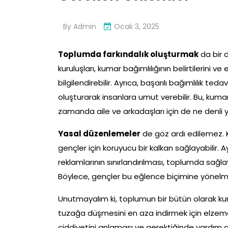
By
Admin
Ocak 3, 2025
Toplumda farkındalık oluşturmak
da bir d
kuruluşları, kumar bağımlılığının belirtilerini v
bilgilendirebilir. Ayrıca, başarılı bağımlılık te
oluşturarak insanlara umut verebilir. Bu, kumar 
zamanda aile ve arkadaşları için de ne denli y
Yasal düzenlemeler
de göz ardı edilemez. Ku
gençler için koruyucu bir kalkan sağlayabilir. 
reklamlarının sınırlandırılması, toplumda sağl
Böylece, gençler bu eğlence biçimine yönelme
Unutmayalım ki, toplumun bir bütün olarak kuma
tuzağa düşmesini en aza indirmek için elzemdir
ciddiyetini anlaması ve gerektiğinde yardım a