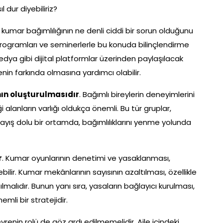
 dur diyebiliriz?
n kumar bağımlılığının ne denli ciddi bir sorun olduğunu
 programları ve seminerlerle bu konuda bilinçlendirme
dya gibi dijital platformlar üzerinden paylaşılacak
ikenin farkında olmasına yardımcı olabilir.
ın oluşturulmasıdır
. Bağımlı bireylerin deneyimlerini
alanların varlığı oldukça önemli. Bu tür gruplar,
Anlayış dolu bir ortamda, bağımlılıklarını yenme yolunda
r
. Kumar oyunlarının denetimi ve yasaklanması,
ilir. Kumar mekânlarının sayısının azaltılması, özellikle
lmalıdır. Bunun yanı sıra, yasaların bağlayıcı kurulması,
emli bir stratejidir.
evrenin rolü de göz ardı edilmemelidir. Aile içindeki