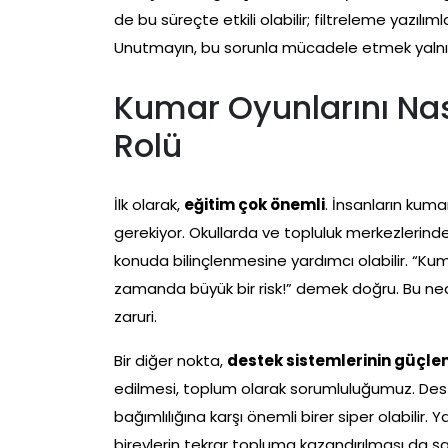
de bu süreçte etkili olabilir; filtreleme yazılımları
Unutmayın, bu sorunla mücadele etmek yalnız
Kumar Oyunlarını Na
Rolü
İlk olarak,
eğitim çok önemli
. İnsanların kumar
gerekiyor. Okullarda ve topluluk merkezlerinde v
konuda bilinçlenmesine yardımcı olabilir. “
zamanda büyük bir risk!” demek doğru. Bu nede
zaruri.
Bir diğer nokta,
destek sistemlerinin güçlen
edilmesi, toplum olarak sorumluluğumuz. Deste
bağımlılığına karşı önemli birer siper olabilir.
bireylerin tekrar topluma kazandırılması da şart