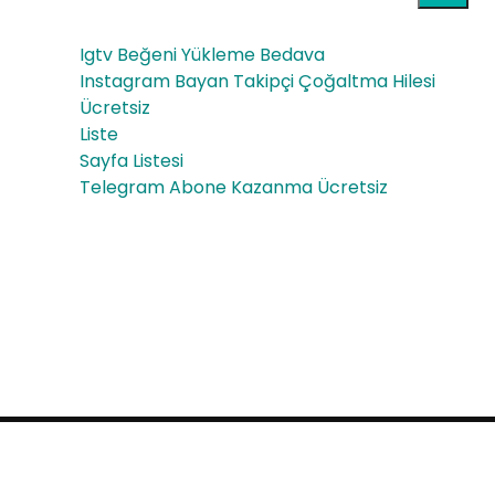
Şirk
Igtv Beğeni Yükleme Bedava
eti
Instagram Bayan Takipçi Çoğaltma Hilesi
Ücretsiz
Liste
Sayfa Listesi
Telegram Abone Kazanma Ücretsiz
Proudly powered by WordPress