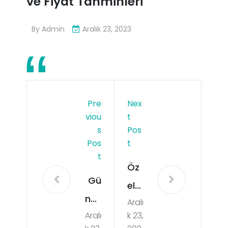
ve Fiyat Tahminleri
By
Admin
Aralık 23, 2023
Pre
Nex
Viou
T
S
Pos
Pos
T
T
Öz
Gü
el
neş
Aralı
Has
Aralı
k 23,
Kaç
tan