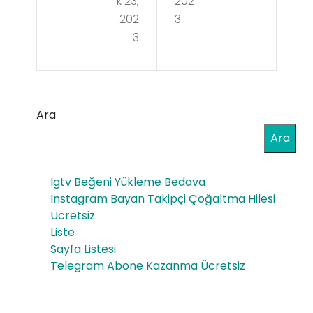
k 23,
202
ta
e
202
3
Bat
3
Em
ıyor
ar
,
Fiy
Hav
Ara
atl
a
Ara
arı
Kaç
Ma
Igtv Beğeni Yükleme Bedava
ta
nye
Instagram Bayan Takipçi Çoğaltma Hilesi
Kar
Ücretsiz
tik
Liste
arıy
Rez
Sayfa Listesi
or_
Telegram Abone Kazanma Ücretsiz
on
ans