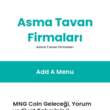
Skip
to
content
Asma Tavan
Firmaları
Asma Tavan Firmaları
Add A Menu
MNG Coin Geleceği, Yorum