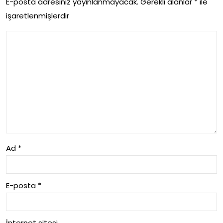
E-posta adresiniz yayınlanmayacak.
Gerekli alanlar
*
ile
işaretlenmişlerdir
Ad
*
E-posta
*
İnternet sitesi