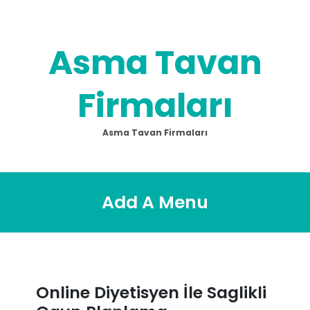
Skip
to
content
Asma Tavan
Firmaları
Asma Tavan Firmaları
Add A Menu
Online Diyetisyen İle Saglikli