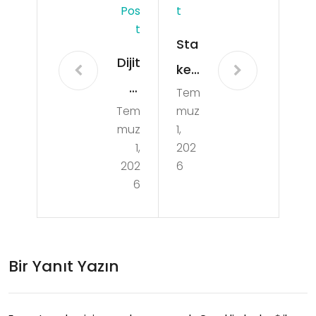
Pos
T
T
Sta
Dijit
ke
al
Tem
Vp
Tem
muz
Aja
nsiz
muz
1,
ns
Kull
1,
202
Hiz
202
6
ani
6
me
m
tleri
İcin
Nel
Reh
Bir Yanıt Yazın
erdi
ber
r