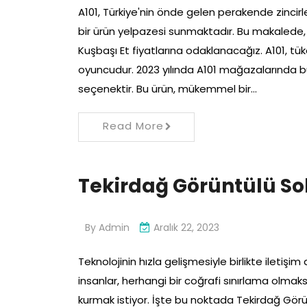
A101, Türkiye'nin önde gelen perakende zincirle
bir ürün yelpazesi sunmaktadır. Bu makalede,
Kuşbaşı Et fiyatlarına odaklanacağız. A101, tük
oyuncudur. 2023 yılında A101 mağazalarında bu
seçenektir. Bu ürün, mükemmel bir…
Read More
Tekirdağ Görüntülü S
By
Admin
Aralık 22, 2023
Teknolojinin hızla gelişmesiyle birlikte iletişim 
insanlar, herhangi bir coğrafi sınırlama olmaks
kurmak istiyor. İşte bu noktada Tekirdağ Gör