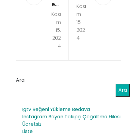
eet
Kası
um
Kası
m
Bon
Diş
m
15,
anz
Ka
15,
202
a’d
202
4
pla
4
a
ma
Fre
Ne
e
den
Ara
Spi
Diğ
Ara
n
er
Öz
Ka
Igtv Beğeni Yükleme Bedava
elli
Instagram Bayan Takipçi Çoğaltma Hilesi
pla
Ücretsiz
ği
ma
Liste
Nas