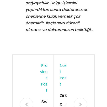
sağlayabilir. Dolgu işlemini
yaptırdıktan sonra doktorunuzun
önerilerine kulak vermek çok
önemlidir. İlaçlarınızı düzenli
almanız ve doktorunuzun belirttiği…
Pre
Nex
Viou
T
S
Pos
Pos
T
T
Zirk
Sw
ony