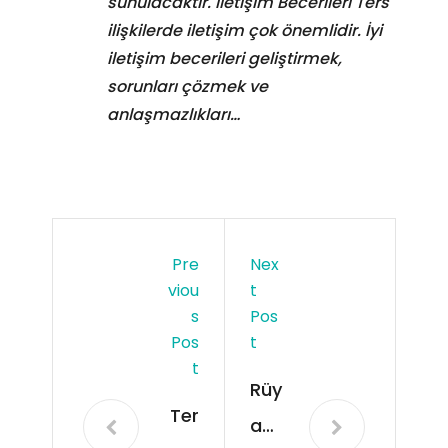
sunulacaktır. İletişim Becerileri Ters
ilişkilerde iletişim çok önemlidir. İyi
iletişim becerileri geliştirmek,
sorunları çözmek ve
anlaşmazlıkları…
Pre
Nex
Viou
T
S
Pos
Pos
T
T
Rüy
Ter
ad