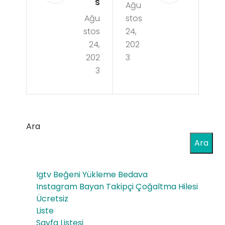
s
Ağu
a
Ağu
stos
Ilişk
Ka
stos
24,
iye
dın
24,
202
Gir
202
3
Ka
3
dim
dın
Nas
a
ıl
Ter
Ara
Töv
s
Ara
be
Ilişk
Ede
i
Igtv Beğeni Yükleme Bedava
rim
Instagram Bayan Takipçi Çoğaltma Hilesi
Ücretsiz
Liste
Sayfa Listesi