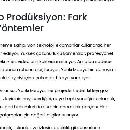
o Prodüksiyon: Fark
 Yöntemler
öneme sahip. Son teknoloji ekipmanlar kullanarak, her
f ediliyor. Yüksek çözünürlüklü kameralar, profesyonel
eknikleri, videoların kalitesini artırıyor. Ama bu sadece
videonun ruhunu oluşturuyor. Yankı Medya’nın deneyimli
k izleyiciyi içine çeken bir hikaye yaratıyor.
bir unsur. Yankı Medya, her projede hedef kitleyi göz
. İzleyicinin neyi sevdiğini, neye tepki verdiğini anlamak,
ici geri bildirimleri de sürecin önemli bir parçası. Her
alışmalar için değerli bilgiler sunuyor.
lık, teknoloji ve izleyici odaklılık gibi unsurların