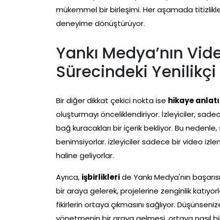
mükemmel bir birleşimi. Her aşamada titizlikl
deneyime dönüştürüyor.
Yankı Medya’nın Vid
Sürecindeki Yenilikçi
Bir diğer dikkat çekici nokta ise
hikaye anlat
oluşturmayı önceliklendiriyor. İzleyiciler, sad
bağ kuracakları bir içerik bekliyor. Bu nedenl
benimsiyorlar. izleyiciler sadece bir video iz
haline geliyorlar.
Ayrıca,
işbirlikleri
de Yankı Medya'nın başarısı
bir araya gelerek, projelerine zenginlik katıyorla
fikirlerin ortaya çıkmasını sağlıyor. Düşünsenize
yönetmenin bir araya gelmesi, ortaya nasıl bir s