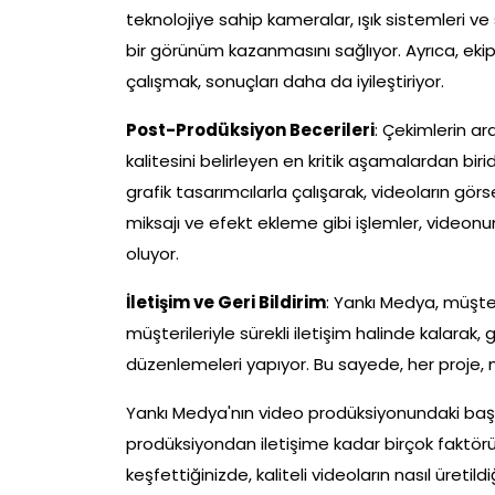
teknolojiye sahip kameralar, ışık sistemleri ve
bir görünüm kazanmasını sağlıyor. Ayrıca, ekip
çalışmak, sonuçları daha da iyileştiriyor.
Post-Prodüksiyon Becerileri
: Çekimlerin a
kalitesini belirleyen en kritik aşamalardan bi
grafik tasarımcılarla çalışarak, videoların görse
miksajı ve efekt ekleme gibi işlemler, video
oluyor.
İletişim ve Geri Bildirim
: Yankı Medya, müşt
müşterileriyle sürekli iletişim halinde kalarak, 
düzenlemeleri yapıyor. Bu sayede, her proje, mü
Yankı Medya'nın video prodüksiyonundaki başar
prodüksiyondan iletişime kadar birçok faktörün
keşfettiğinizde, kaliteli videoların nasıl üretild