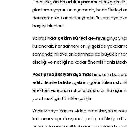
Öncelikle,
ön hazırlık aşaması
oldukça kriti
planlama yapar. Bu aşamada, hedef kitleyi anla
derinlemesine analizler yapılır. Bu, projeye özel
başı iyi bir plan!
Sonrasında,
çekim süreci
devreye giriyor. Ya
kullanarak, her sahneyi en iyi şekilde yakalama
zamanda hikaye anlatımında da büyük bir fark y
akıcılığı ve netliği ne kadar önemli! Yankı Med
Post prodüksiyon aşaması
ise, tüm bu süre
editörleriyle birlikte, çekilen görüntüleri ustal
efektler, videonun ruhunu oluşturur. Bu aşama
yaratmak için titizlikle çalışılır.
Yankı Medya Yapım, video prodüksiyon süreci
kullanımı ve profesyonel post prodüksiyon hizm
aşamada gösterdikleri özen, projelerin kalites