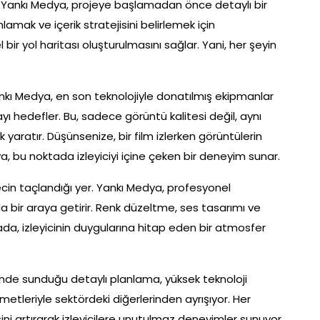
k. Yankı Medya, projeye başlamadan önce detaylı bir
mak ve içerik stratejisini belirlemek için
 bir yol haritası oluşturulmasını sağlar. Yani, her şeyin
nkı Medya, en son teknolojiyle donatılmış ekipmanlar
yı hedefler. Bu, sadece görüntü kalitesi değil, aynı
aratır. Düşünsenize, bir film izlerken görüntülerin
ya, bu noktada izleyiciyi içine çeken bir deneyim sunar.
cin taçlandığı yer. Yankı Medya, profesyonel
ıkla bir araya getirir. Renk düzeltme, ses tasarımı ve
da, izleyicinin duygularına hitap eden bir atmosfer
nde sunduğu detaylı planlama, yüksek teknoloji
etleriyle sektördeki diğerlerinden ayrışıyor. Her
ini artırarak izleyicilere unutulmaz deneyimler sunuyor.