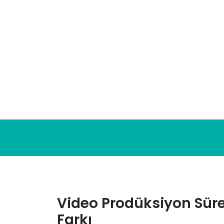
Skip
to
content
Video Prodüksiyon Sür
Farkı