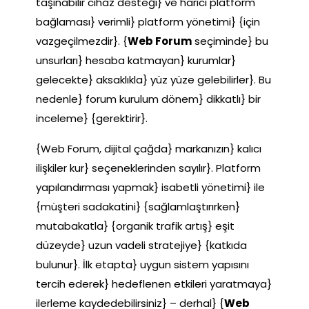
taşınabilir cihaz desteği} ve harici platform
bağlaması} verimli} platform yönetimi} {için
vazgeçilmezdir}. {
Web Forum
seçiminde} bu
unsurları} hesaba katmayan} kurumlar}
gelecekte} aksaklıkla} yüz yüze gelebilirler}. Bu
nedenle} forum kurulum dönem} dikkatlı} bir
inceleme} {gerektirir}.
{Web Forum, dijital çağda} markanızın} kalıcı
ilişkiler kur} seçeneklerinden sayılır}. Platform
yapılandırması yapmak} isabetli yönetimi} ile
{müşteri sadakatini} {sağlamlaştırırken}
mutabakatla} {organik trafik artış} eşit
düzeyde} uzun vadeli stratejiye} {katkıda
bulunur}. İlk etapta} uygun sistem yapısını
tercih ederek} hedeflenen etkileri yaratmaya}
ilerleme kaydedebilirsiniz} – derhal} {
Web