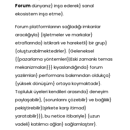
Forum
dünyanız} inşa ederek} sanal
ekosistem inşa etme}.
Forum platformlarının sağladığı imkanlar
aracılığıyla} {işletmeler ve markalar}
etraflarında} istikrarlı ve hareketli} bir grup}
{oluşturabilmektedirler}. {Geleneksel
{{pazarlama yöntemleri}|Eski zamankı temas
mekanizmaları}}} kıyaslandığında} forum
yazılımları} performans bakımından oldukça}
{yüksek dönüşüm} ortaya koymaktadır}.
Topluluk üyeleri kendileri arasında} deneyim
paylaşabilir}, {sorunlarını çözebilir} ve bağlılık}
pekiştirebilir}|şirkete karşı itimad}
yaratabilir}}}, bu netice itibariyle} {uzun
vadeli} katılımcı ağları} sağlamlaştırır}.