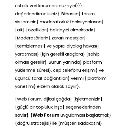
üstelik veri koruması düzeyini}}}
değerlendirmelisiniz}. Bilhassa} forum
sisteminin} moderatörlük fonksiyonlarına}
{ait} {özellikleri} belirleyici olmaktadır}.
{Moderatörlerin} zararlı mesajlar}
{temizlemesi} ve yapıcı diyalog havası}
yaratması} {için gerekli araçlara} {sahip
olması gerekir}. Bunun yanında} platform
yüklenme süresi}, cep telefonu erişimi} ve
üçüncü taraf bağlantıları} verimli} platform
yönetimi} elzem olarak sayılır}.
{Web Forum, dijital çağda} {işletmenizin}
{güçlü bir topluluk inşa} seçeneklerinden
sayılır}. {
Web Forum
uygulaması başlatmak}
{doğru stratejisi} ile {müşteri sadakatini}