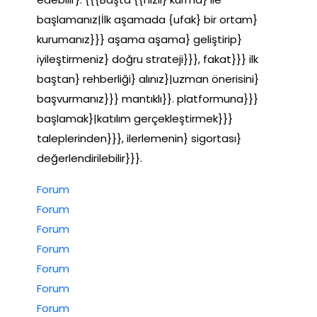
başlamanız|İlk aşamada {ufak} bir ortam}
kurumanız}}} aşama aşama} geliştirip}
iyileştirmeniz} doğru strateji}}}, fakat}}} ilk
baştan} rehberliği} alınız}|uzman önerisini}
başvurmanız}}} mantıklı}}. platformuna}}}
başlamak}|katılım gerçekleştirmek}}}
taleplerinden}}}, ilerlemenin} sigortası}
değerlendirilebilir}}}.
Forum
Forum
Forum
Forum
Forum
Forum
Forum