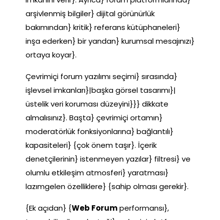
arşivlenmiş bilgiler} dijital görünürlük
bakımından} kritik} referans kütüphaneleri}
inşa ederken} bir yandan} kurumsal mesajınızı}
ortaya koyar}.
Çevrimiçi forum yazılımı seçimi} sırasında}
işlevsel imkanları}|başka görsel tasarımı}|
üstelik veri koruması düzeyini}}} dikkate
almalısınız}. Başta} çevrimiçi ortamın}
moderatörlük fonksiyonlarına} bağlantılı}
kapasiteleri} {çok önem taşır}. İçerik
denetçilerinin} istenmeyen yazılar} filtresi} ve
olumlu etkileşim atmosferi} yaratması}
lazımgelen özelliklere} {sahip olması gerekir}.
{Ek açıdan} {
Web Forum
performansı},