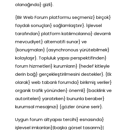
olanağında} gizli}.
{Bir Web Forum platformu seçmeniz} birçok}
faydalı sonuçları} sağlamlaştırır}. İşlevsel
tarafından} platform katılımcılarına} devamlı
mevcudiyet} alternatifi sunar} ve
{konuşmaları} {asynchronous yürütebilmek}
kolaylaşır}. Topluluk yapısı perspektifinden}
forum hizmetleri} kurumların} {hedef kitleyle
derin bağ} gerçekleştirilmesini destekler}. {Ek
olarak} web tabanlı forumda} birikmiş veriler}
organik trafik yönünden} önemli} {backlink ve
autoriteleri} yaratırken} bununla beraber}
kurumsal mesajınızı} {gözler önüne serir}.
Uygun forum altyapısı tercihi} esnasında}
işlevsel imkanları}|başka görsel tasarımı}|