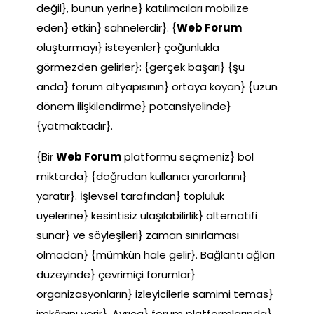
değil}, bunun yerine} katılımcıları mobilize
eden} etkin} sahnelerdir}. {
Web Forum
oluşturmayı} isteyenler} çoğunlukla
görmezden gelirler}: {gerçek başarı} {şu
anda} forum altyapısının} ortaya koyan} {uzun
dönem ilişkilendirme} potansiyelinde}
{yatmaktadır}.
{Bir
Web Forum
platformu seçmeniz} bol
miktarda} {doğrudan kullanıcı yararlarını}
yaratır}. İşlevsel tarafından} topluluk
üyelerine} kesintisiz ulaşılabilirlik} alternatifi
sunar} ve söyleşileri} zaman sınırlaması
olmadan} {mümkün hale gelir}. Bağlantı ağları
düzeyinde} çevrimiçi forumlar}
organizasyonların} izleyicilerle samimi temas}
imkânını verir}. Ayrıca} forum platformlarında}