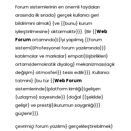
Forum sistemlerinin en önemli faydaları
arasında ilk sırada} gerçek kullanıcı geri
bildirimini almak} {ve {{bunu} kurum
iyileştirilmesine} aktarmaktır}}}. {Bir {{
Web
Forum
ortamında}|{İyi yapılmış {{forum
sistemi}|Profesyonel forum yazılımında}}}
katılımcılar ve markalar} empati}|işbirlikleri}
ortamı|demokratik diyalog} mekanizması|açık
değişim} atmosferi}} tesis edilir}}}. Kullanıcı
tatmini} {bu tür {{
Web Forum
sistemlerinde}|platform kimliği}|gelişen
{uzlaşma} sayesinde}} {doğal {{şekilde}
gelişir} ve prestiji}|kurumun saygınlığı}}}
güçlenir}}}.
çevrimiçi forum yazılımı} gerçekleştirebilmek}