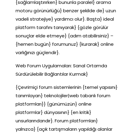
{sağlamlaştırırken} bununla paralel} arama
motoru görünürlüğü} benzer şekilde de} uzun
vadeli stratejiye} yardımcı olur}. Başta} ideal
platform tarafını tanıyarak} {gözle görülür
sonuçlar elde etmeye} {adım atabilirsiniz} –
{hemen bugün} forumunuz} {kurarak} online
varlığınızı güçlendir}.
Web Forum Uygulamaları: Sanal Ortamda
Sürdürülebilir Bağlantılar Kurmak}
{Çevrimiçi forum sistemlerinin {temel yapısını}
tanımlayan} teknolojiler|web tabanlı forum
platformları}} {günümüzün} online
platformlar} dünyasının} {en kritik}
unsurlarındandır}. Forum platformları}
yalnızca} {açık tartışmaların yapıldığı alanlar