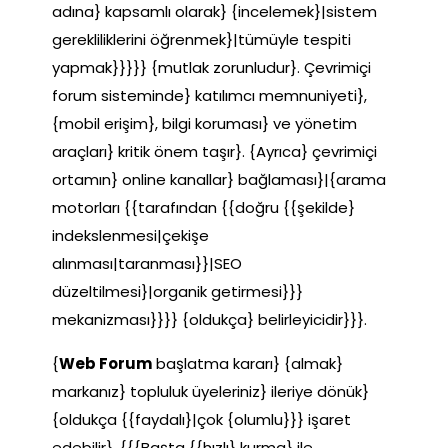
adına} kapsamlı olarak} {incelemek}|sistem
gerekliliklerini öğrenmek}|tümüyle tespiti
yapmak}}}}} {mutlak zorunludur}. Çevrimiçi
forum sisteminde} katılımcı memnuniyeti},
{mobil erişim}, bilgi koruması} ve yönetim
araçları} kritik önem taşır}. {Ayrıca} çevrimiçi
ortamın} online kanallar} bağlaması}|{arama
motorları {{tarafından {{doğru {{şekilde}
indekslenmesi|çekişe
alınması|taranması}}|SEO
düzeltilmesi}|organik getirmesi}}}
mekanizması}}}} {oldukça} belirleyicidir}}}.
{
Web Forum
başlatma kararı} {almak}
markanız} topluluk üyeleriniz} ileriye dönük}
{oldukça {{faydalı}|çok {olumlu}}} işaret
edebilir}. {{{Başta {{hızlı} kurma} ile