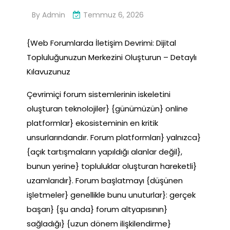
By
Admin
Temmuz 6, 2026
{Web Forumlarda İletişim Devrimi: Dijital
Topluluğunuzun Merkezini Oluşturun – Detaylı
Kılavuzunuz
Çevrimiçi forum sistemlerinin iskeletini
oluşturan teknolojiler} {günümüzün} online
platformlar} ekosisteminin en kritik
unsurlarındandır. Forum platformları} yalnızca}
{açık tartışmaların yapıldığı alanlar değil},
bunun yerine} topluluklar oluşturan hareketli}
uzamlarıdır}. Forum başlatmayı {düşünen
işletmeler} genellikle bunu unuturlar}: gerçek
başarı} {şu anda} forum altyapısının}
sağladığı} {uzun dönem ilişkilendirme}