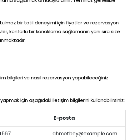
oruma sağlamak amacıyla alınır. Teminat genellikle
utulmaz bir tatil deneyimi için fiyatlar ve rezervasyon
 evler, konforlu bir konaklama sağlamanın yanı sıra size
sunmaktadır.
işim bilgileri ve nasıl rezervasyon yapabileceğiniz
pmak için aşağıdaki iletişim bilgilerini kullanabilirsiniz:
E-posta
4567
ahmetbey@example.com