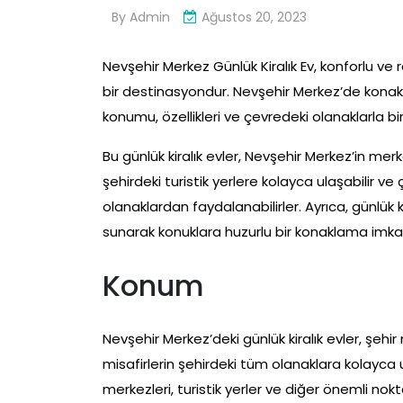
By
Admin
Ağustos 20, 2023
Nevşehir Merkez Günlük Kiralık Ev, konforlu v
bir destinasyondur. Nevşehir Merkez’de konaklam
konumu, özellikleri ve çevredeki olanaklarla b
Bu günlük kiralık evler, Nevşehir Merkez’in m
şehirdeki turistik yerlere kolayca ulaşabilir ve
olanaklardan faydalanabilirler. Ayrıca, günlük 
sunarak konuklara huzurlu bir konaklama imkan
Konum
Nevşehir Merkez’deki günlük kiralık evler, şe
misafirlerin şehirdeki tüm olanaklara kolayca u
merkezleri, turistik yerler ve diğer önemli no