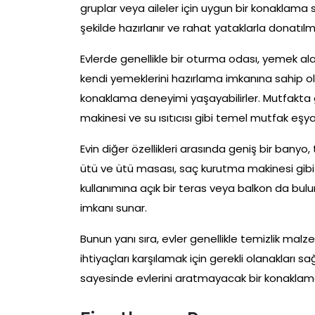
gruplar veya aileler için uygun bir konaklama 
şekilde hazırlanır ve rahat yataklarla donatılmı
Evlerde genellikle bir oturma odası, yemek ala
kendi yemeklerini hazırlama imkanına sahip ola
konaklama deneyimi yaşayabilirler. Mutfakta gen
makinesi ve su ısıtıcısı gibi temel mutfak eşya
Evin diğer özellikleri arasında geniş bir banyo,
ütü ve ütü masası, saç kurutma makinesi gibi o
kullanımına açık bir teras veya balkon da bul
imkanı sunar.
Bunun yanı sıra, evler genellikle temizlik mal
ihtiyaçları karşılamak için gerekli olanakları sağ
sayesinde evlerini aratmayacak bir konaklama