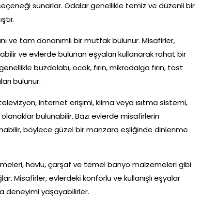
seçeneği sunarlar. Odalar genellikle temiz ve düzenli bir
ştır.
nı ve tam donanımlı bir mutfak bulunur. Misafirler,
bilir ve evlerde bulunan eşyaları kullanarak rahat bir
ellikle buzdolabı, ocak, fırın, mikrodalga fırın, tost
ları bulunur.
 televizyon, internet erişimi, klima veya ısıtma sistemi,
lanaklar bulunabilir. Bazı evlerde misafirlerin
unabilir, böylece güzel bir manzara eşliğinde dinlenme
zemeleri, havlu, çarşaf ve temel banyo malzemeleri gibi
lar. Misafirler, evlerdeki konforlu ve kullanışlı eşyalar
 deneyimi yaşayabilirler.