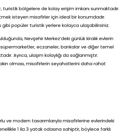
er, turistik bölgelere de kolay erişim imkanı sunmaktadır.
tmek isteyen misafirler için ideal bir konumdadır.
gibi popüler turistik yerlere kolayca ulaşabilirsiniz.
duğunda, Nevşehir Merkez’deki günlük kiralık evlerin
a süpermarketler, eczaneler, bankalar ve diğer temel
tadır. Ayrıca, ulaşım kolaylığı da sağlanmıştır.
kın olması, misafirlerin seyahatlerini daha rahat
orlu ve modern tasarımlarıyla misafirlerine evlerindeki
llikle 1 ila 3 yatak odasına sahiptir, böylece farklı