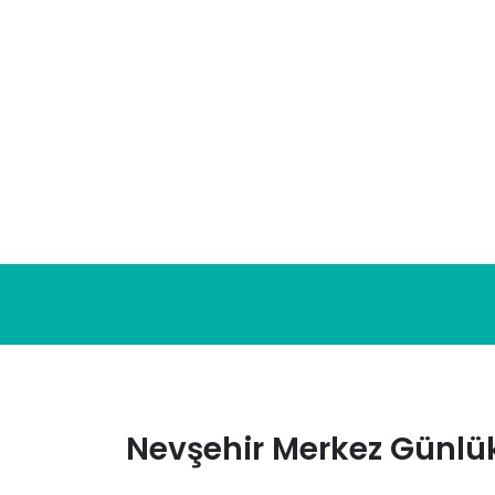
Skip
to
content
Nevşehir Merkez Günlük 