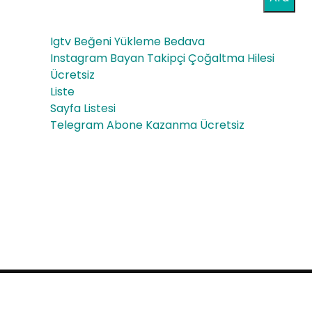
trik
Ev
Kes
Igtv Beğeni Yükleme Bedava
inti
Instagram Bayan Takipçi Çoğaltma Hilesi
Ücretsiz
si
Liste
Sayfa Listesi
Telegram Abone Kazanma Ücretsiz
Proudly powered by WordPress