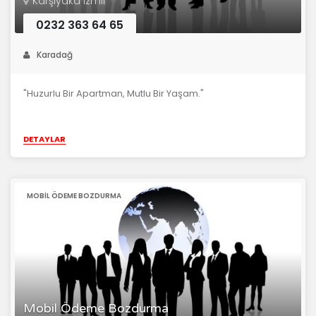
Karşıyaka İzmir
0232 363 64 65
Karadağ
"Huzurlu Bir Apartman, Mutlu Bir Yaşam."
DETAYLAR
MOBIL ÖDEME BOZDURMA
Mobil Ödeme Bozdurma