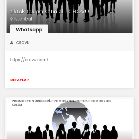
tiktok takipçi satın al - CROVU
İstanbul
Whatsapp
CROVU
https://crovu.com/
DETAYLAR
PROMOSYON ÜRÜNLERI, PROMOSYON, DEFTER, PROMOSYON
KALEM