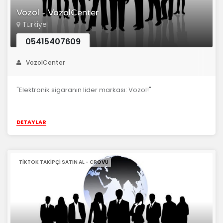
Vozol - VozolCenter
Türkiye
05415407609
VozolCenter
"Elektronik sigaranın lider markası: Vozol!"
DETAYLAR
TIKTOK TAKIPÇI SATIN AL - CROVU