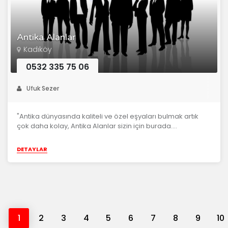
Antika Alanlar
Kadıköy
0532 335 75 06
Ufuk Sezer
"Antika dünyasında kaliteli ve özel eşyaları bulmak artık
çok daha kolay, Antika Alanlar sizin için burada....
DETAYLAR
1
2
3
4
5
6
7
8
9
10