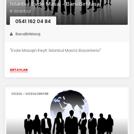
İstanbul Evde Masaj - BanaBirMasaj
İstanbul
0541 162 04 84
BanaBirMasaj
"Evde Masajın Keyfi: İstanbul Masöz Bayanlarla"
DETAYLAR
VOZOL - VOZOLCENTER