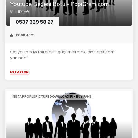
Youtube Beğeni Botu - PopiGram.com
Türkiye
0537 329 58 27
PopiGram
Sosyal medya stratejini güçlendirmek için PopiGram
yanında!
DETAYLAR
INSTA PROFILE PICTURE DOWNLOADER - BUY.FANS