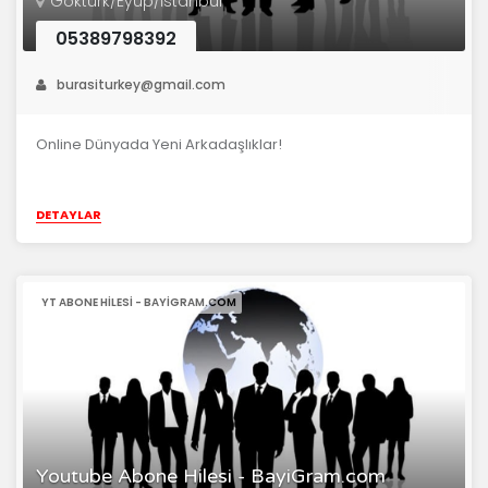
Göktürk/Eyüp/İstanbul
05389798392
burasiturkey@gmail.com
Online Dünyada Yeni Arkadaşlıklar!
DETAYLAR
YT ABONE HILESI - BAYIGRAM.COM
Youtube Abone Hilesi - BayiGram.com