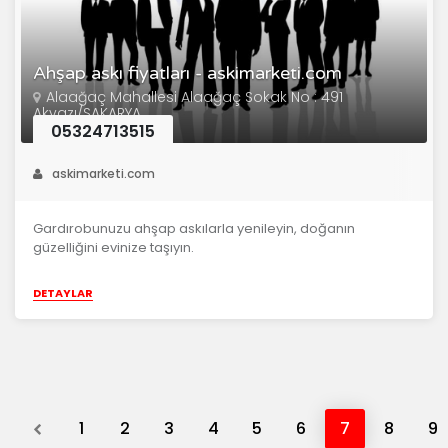
Ahşap askı fiyatları - askimarketi.com
Alaağaç Mahallesi Alaağaç Sokak No : 491
Akyazı/SAKARYA
05324713515
askimarketi.com
Gardırobunuzu ahşap askılarla yenileyin, doğanın
güzelliğini evinize taşıyın.
DETAYLAR
Previous
1
2
3
4
5
6
7
8
9