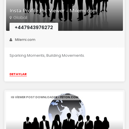
Insta Profile Pic Viewer - Milemi.com
Global
+447943976272
Milemi.com
Sparking Moments, Building Movements.
DETAYLAR
IG VIEWER POST DOWNLOADER - FEYON.COM