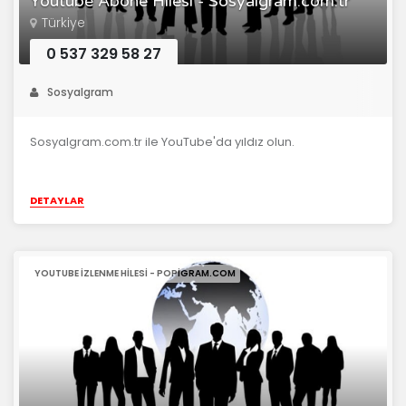
Youtube Abone Hilesi - Sosyalgram.com.tr
Türkiye
0 537 329 58 27
Sosyalgram
Sosyalgram.com.tr ile YouTube'da yıldız olun.
DETAYLAR
YOUTUBE İZLENME HILESI - POPIGRAM.COM