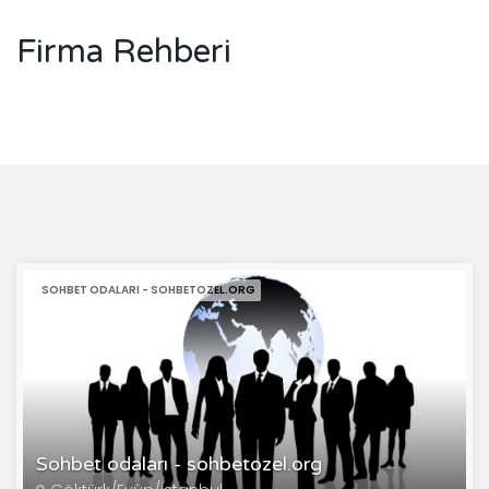
Firma Rehberi
SOHBET ODALARI - SOHBETOZEL.ORG
Sohbet odaları - sohbetozel.org