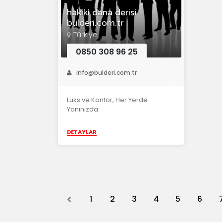
hakiki dana derisi -
bulderi.com.tr
Türkiye
0850 308 96 25
info@bulderi.com.tr
Lüks ve Konfor, Her Yerde
Yanınızda.
DETAYLAR
Previous
1
2
3
4
5
6