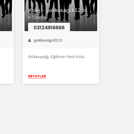
Kolej - gokkusagi.k12.tr
d
Türkiye
03124816666
gokkusagi.k12.tr
.
Gökkuşağı, Eğitimin Yeni Yüzü.
DETAYLAR