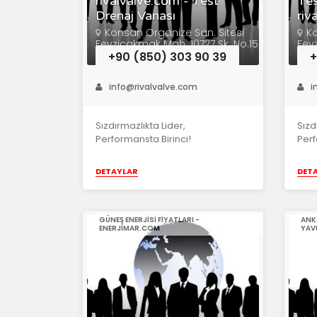
rivalvalve.com - Test
Tes
Drenaj Vanası
riv
Konsan Organize San. Sitesi
Ko
Fevziçakmak Mah. 10727 Sk. No.15
Fev
Karatay/KONYA
Kar
+90 (850) 303 90 39
+
info@rivalvalve.com
i
Sızdırmazlıkta Lider,
Sızd
Performansta Birinci!
Perf
DETAYLAR
DET
GÜNEŞ ENERJISI FIYATLARI -
ANK
ENERJIMAR.COM
YAV