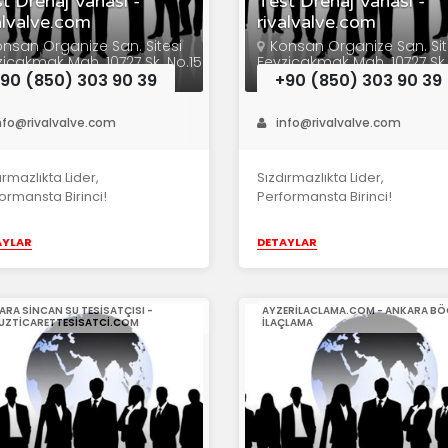
t Drenaj Vanası -
Test Drenaj Vanası -
alvalve.com
rivalvalve.com
nsan Organize San. Sitesi
Konsan Organize San. Sit
ziçakmak Mah. 10727 Sk. No.15
Fevziçakmak Mah. 10727 Sk.
atay/KONYA
Karatay/KONYA
90 (850) 303 90 39
+90 (850) 303 90 39
nfo@rivalvalve.com
info@rivalvalve.com
ırmazlıkta Lider,
Sızdırmazlıkta Lider,
ormansta Birinci!
Performansta Birinci!
AYLAR
DETAYLAR
ARA SINCAN SU TESISATÇISI -
AYZERILACLAMA.COM - ANKARA BÖ
UZTICARETTESISATCI.COM
ILAÇLAMA