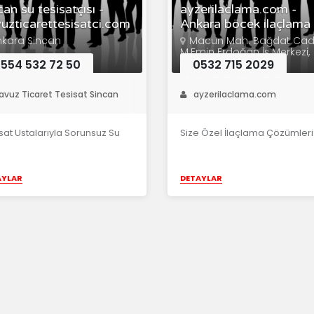
can su tesisatçısı -
ayzerilaclama.com -
uzticarettesisatci.com
Ankara böcek ilaçlama
nkara Sincan
Macun Mah. Bağdat Ca
M.Emin Erdoğan İş Merkezi,
D:93/111, 06200
554 532 72 50
0532 715 2029
Yenimahalle/Ankara
avuz Ticaret Tesisat Sincan
ayzerilaclama.com
sat Ustalarıyla Sorunsuz Su
Size Özel İlaçlama Çözümleri
AYLAR
DETAYLAR