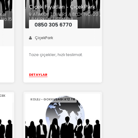
Çiçek Fiyatları - ÇiçekPark
esi
ATAKÖY TOWERS A BLOK NO: 20 /
 No.15
1 BAKIRKÖY / İSTANBUL
0850 305 6770
ÇiçekPark
Taze çiçekler, hızlı teslimat.
DETAYLAR
CEK
KOLEJ - GOKKUSAGI.K12.TR