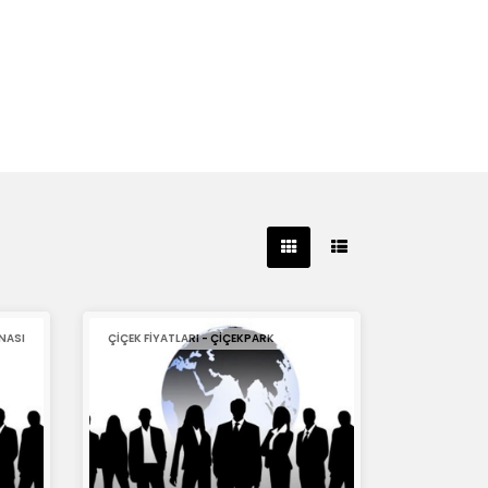
NASI
ÇIÇEK FIYATLARI - ÇIÇEKPARK