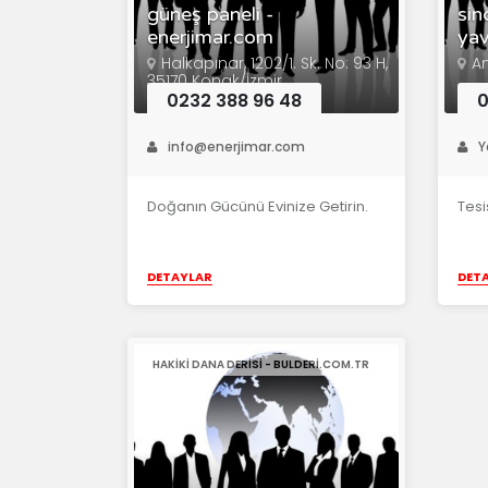
güneş paneli -
sin
enerjimar.com
yav
Halkapınar, 1202/1. Sk. No: 93 H,
A
35170 Konak/İzmir
0232 388 96 48
0
info@enerjimar.com
Y
Doğanın Gücünü Evinize Getirin.
Tesi
DETAYLAR
DET
HAKIKI DANA DERISI - BULDERI.COM.TR