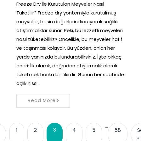
Freeze Dry ile Kurutulan Meyveler Nasıl
Tüketilir? Freeze dry yöntemiyle kurutulmuş
meyveler, besin değerlerini koruyarak sağlıklı
atıştırmalıklar sunar. Peki, bu lezzetli meyveleri
nasıl tüketebiliriz? Öncelikle, bu meyveler hafif
ve taşınması kolaydır. Bu yüzden, onları her
yerde yanınızda bulundurabilirsiniz. İşte birkaç
öneri: İlk olarak, doğrudan atıştırmalık olarak
tüketmek harika bir fikirdir. Günün her saatinde
açlık hissi…
Read More
…
3
1
2
4
5
58
S
»